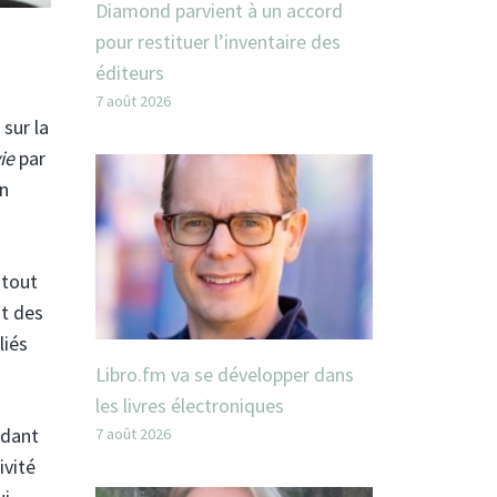
Diamond parvient à un accord
pour restituer l’inventaire des
éditeurs
7 août 2026
sur la
ie
par
on
 tout
nt des
liés
Libro.fm va se développer dans
les livres électroniques
ndant
7 août 2026
ivité