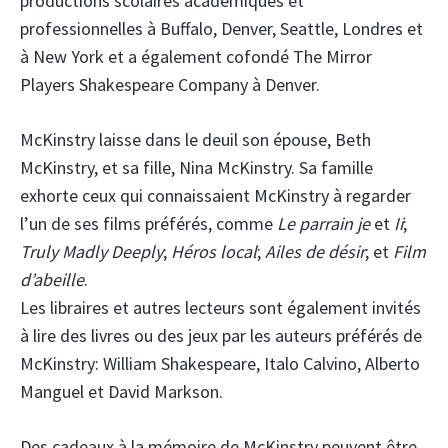
productions scolaires académiques et
professionnelles à Buffalo, Denver, Seattle, Londres et
à New York et a également cofondé The Mirror
Players Shakespeare Company à Denver.
McKinstry laisse dans le deuil son épouse, Beth
McKinstry, et sa fille, Nina McKinstry. Sa famille
exhorte ceux qui connaissaient McKinstry à regarder
l’un de ses films préférés, comme
Le parrain je
et
Ii
;
Truly Madly Deeply
;
Héros local
;
Ailes de désir
; et
Film
d’abeille
.
Les libraires et autres lecteurs sont également invités
à lire des livres ou des jeux par les auteurs préférés de
McKinstry: William Shakespeare, Italo Calvino, Alberto
Manguel et David Markson.
Des cadeaux à la mémoire de McKinstry peuvent être