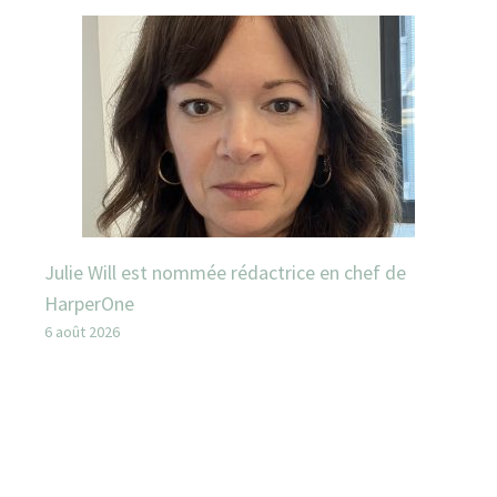
Julie Will est nommée rédactrice en chef de
HarperOne
6 août 2026