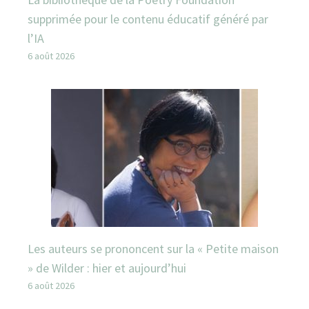
supprimée pour le contenu éducatif généré par
l’IA
6 août 2026
Les auteurs se prononcent sur la « Petite maison
» de Wilder : hier et aujourd’hui
6 août 2026