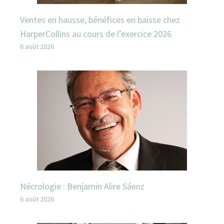
Ventes en hausse, bénéfices en baisse chez
HarperCollins au cours de l’exercice 2026
6 août 2026
Nécrologie : Benjamin Alire Sáenz
6 août 2026