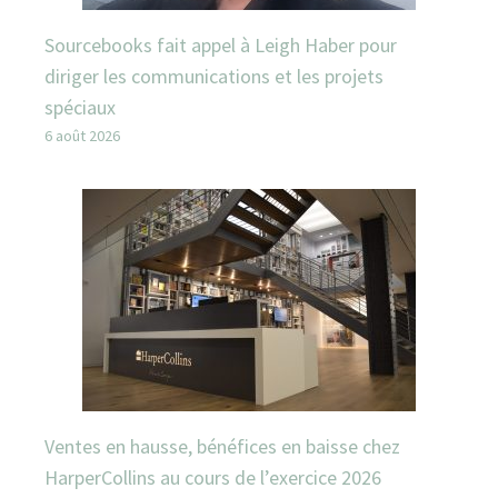
Sourcebooks fait appel à Leigh Haber pour
diriger les communications et les projets
spéciaux
6 août 2026
Ventes en hausse, bénéfices en baisse chez
HarperCollins au cours de l’exercice 2026