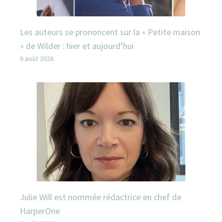
Les auteurs se prononcent sur la « Petite maison
» de Wilder : hier et aujourd’hui
6 août 2026
Julie Will est nommée rédactrice en chef de
HarperOne