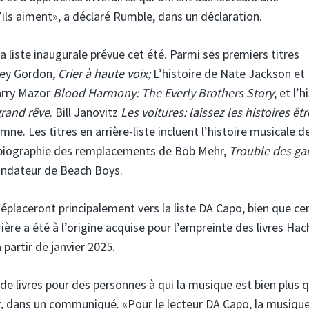
ls aiment», a déclaré Rumble, dans un déclaration.
a liste inaugurale prévue cet été. Parmi ses premiers titres
rey Gordon,
Crier à haute voix;
L’histoire de Nate Jackson et 
arry Mazor
Blood Harmony: The Everly Brothers Story
; et l’h
grand rêve
. Bill Janovitz
Les voitures: laissez les histoires êtr
ne. Les titres en arrière-liste incluent l’histoire musicale d
 biographie des remplacements de Bob Mehr,
Trouble des ga
ondateur de Beach Boys.
 déplaceront principalement vers la liste DA Capo, bien que ce
rière a été à l’origine acquise pour l’empreinte des livres Hac
partir de janvier 2025.
de livres pour des personnes à qui la musique est bien plus 
er, dans un communiqué. «Pour le lecteur DA Capo, la musique