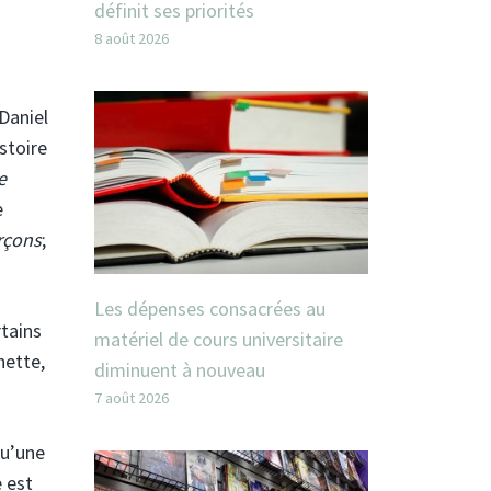
définit ses priorités
8 août 2026
Daniel
istoire
e
e
rçons
;
Les dépenses consacrées au
rtains
matériel de cours universitaire
hette,
diminuent à nouveau
7 août 2026
qu’une
 est