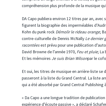
compréhension plus profonde de la musique qu’i
DA Capo publiera environ 12 titres par an, avec s
figurent la biographie des imperméables d’Aud
Kohn du punk rock
Démolir le rideau orange
; B
contre-culturelle de Dennis McNally
Le dernier 
racontées
est prévu pour une publication d’autom
David Browne de l’année 1970,
Feu et pluie
; La
Et les mémoires
Je suis Brian Wilson
par le cof
Et oui, les titres de musique en arrière-liste se
passeront à la liste du Grand Central. La liste ar
qui a été absorbé par Grand Central Publishing à 
« Da Capo a une longue tradition de publication 
expérience d’écoute passive », a déclaré Schaf