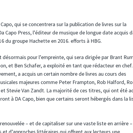
apo, qui se concentrera sur la publication de livres sur la
Da Capo Press, l’éditeur de musique de longue date acquis d
16 du groupe Hachette en 2016. efforts à HBG.
t désormais pour l’empreinte, qui sera dirigée par Brant Rum
on, et Ben Schafer, a exploité en tant que rédacteur en chef.
vement, a acquis un certain nombre de livres au cours des
 musicales majeures comme Peter Frampton, Rob Halford, Ro
et Stevie Van Zandt. La majorité de ces titres, qui ont été a
dront à DA Capo, bien que certains seront hébergés dans la li
enouvelée – et de capitaliser sur une vaste liste en arrière –
 et d’approches littéraires qui offrent aux lecteurs une