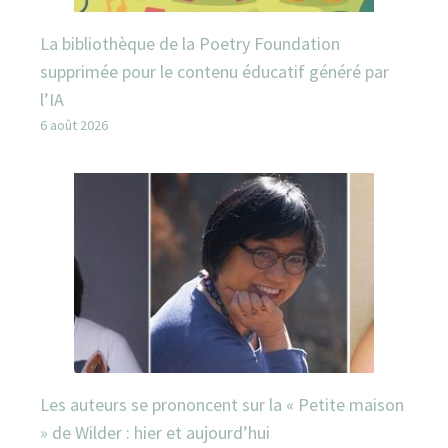
La bibliothèque de la Poetry Foundation
supprimée pour le contenu éducatif généré par
l’IA
6 août 2026
Les auteurs se prononcent sur la « Petite maison
» de Wilder : hier et aujourd’hui