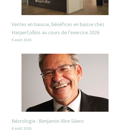
Ventes en hausse, bénéfices en baisse chez
HarperCollins au cours de l’exercice 2026
6 août 2026
Nécrologie : Benjamin Alire Sáenz
6 août 2026