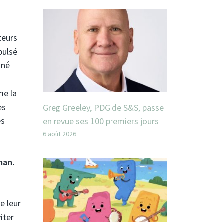
teurs
pulsé
iné
me la
es
Greg Greeley, PDG de S&S, passe
es
en revue ses 100 premiers jours
6 août 2026
man.
e leur
iter