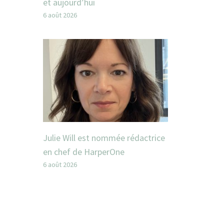
et aujourd’hui
6 août 2026
Julie Will est nommée rédactrice
en chef de HarperOne
6 août 2026