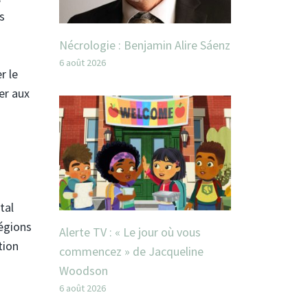
s
Nécrologie : Benjamin Alire Sáenz
6 août 2026
r le
er aux
tal
régions
Alerte TV : « Le jour où vous
tion
commencez » de Jacqueline
Woodson
6 août 2026