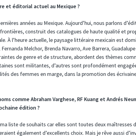
e et éditorial actuel au Mexique ?
ernières années au Mexique. Aujourd’hui, nous parlons d’édi
 frontières, construit des catalogues de haute qualité et pro
ale. À l’heure actuelle, le paysage littéraire mexicain est dom
, Fernanda Melchor, Brenda Navarro, Ave Barrera, Guadalupe
ontraintes de genre et de structure, abordent des thèmes com
 Certaines sont militantes, d’autres sont profondément engagé
alités des femmes en marge, dans la promotion des écrivain
ds noms comme Abraham Varghese, RF Kuang et Andrés Neu
ochaine édition ?
a liste de souhaits car elles sont toutes deux maîtresses d
raient également d’excellents choix. Mais je rêve aussi d’inv