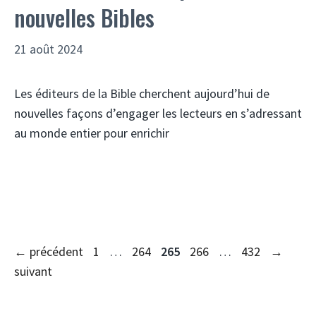
nouvelles Bibles
21 août 2024
Les éditeurs de la Bible cherchent aujourd’hui de
nouvelles façons d’engager les lecteurs en s’adressant
au monde entier pour enrichir
Page
Page
Page
Page
Page
←
précédent
1
…
264
265
266
…
432
→
suivant