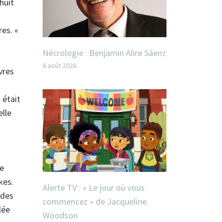
huit
es. «
Nécrologie : Benjamin Alire Sáenz
6 août 2026
vres
 était
elle
de
kes.
Alerte TV : « Le jour où vous
 des
commencez » de Jacqueline
lée
Woodson