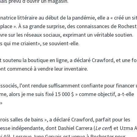
ais prévu d’ouvrir un magasin.
rice littéraire au début de la pandémie, elle a « créé un si
place ». À sa grande surprise, des connaissances de Rochest
e sur les réseaux sociaux, exprimant un véritable soutien.
 qui me criaient», se souvient-elle.
t soutenu la boutique en ligne, a déclaré Crawford, et une foi
nt commencé à vendre leur inventaire.
associés, l’ont rendue suffisamment confiante pour financer 
e, alors je me suis fixé 15 000 $ » comme objectif, a-t-elle
 »
ois salles de bains », a déclaré Crawford, parfait pour les
resse indépendante, dont Dashiel Carrera (
Le cerf
) et Uzma A
 Ali
). Lorsque June Gervais est venue à Rochester pour