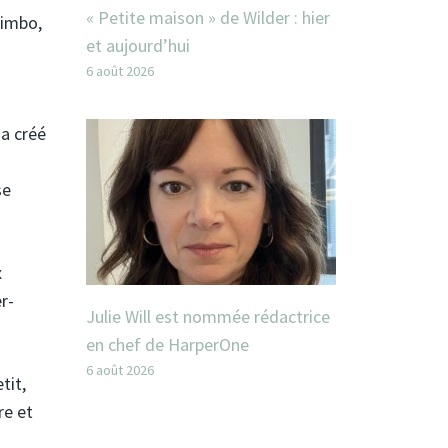
« Petite maison » de Wilder : hier
kimbo,
et aujourd’hui
6 août 2026
 a créé
se
x
r-
Julie Will est nommée rédactrice
en chef de HarperOne
6 août 2026
tit,
re et