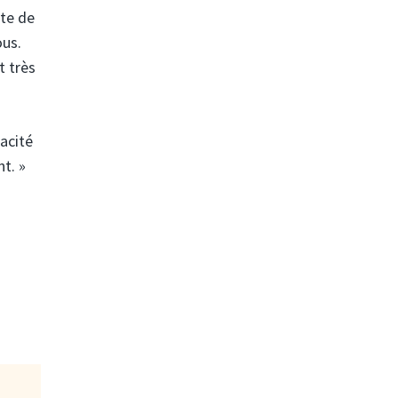
nte de
ous.
t très
acité
t. »