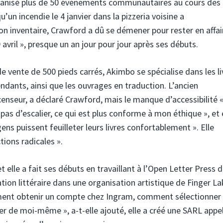
organisé plus de 50 événements communautaires au cours des 
un incendie le 4 janvier dans la pizzeria voisine a
inventaire, Crawford a dû se démener pour rester en affair
avril », presque un an jour pour jour après ses débuts.
de vente de 500 pieds carrés, Akimbo se spécialise dans les li
pendants, ainsi que les ouvrages en traduction. L’ancien
seur, a déclaré Crawford, mais le manque d’accessibilité «
a pas d’escalier, ce qui est plus conforme à mon éthique », et 
ens puissent feuilleter leurs livres confortablement ». Elle
ions radicales ».
 elle a fait ses débuts en travaillant à l’Open Letter Press 
ion littéraire dans une organisation artistique de Finger La
mment obtenir un compte chez Ingram, comment sélectionner
uer de moi-même », a-t-elle ajouté, elle a créé une SARL appe