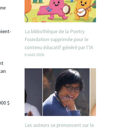
une
La bibliothèque de la Poetry
vient-
Foundation supprimée pour le
contenu éducatif généré par l’IA
6 août 2026
nt
can
000 $
Les auteurs se prononcent sur la