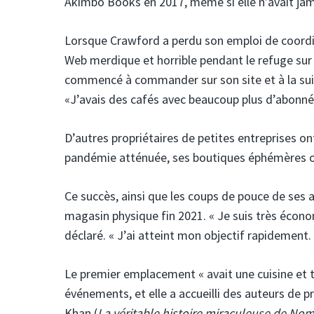
Akimbo Books en 2017, même si elle n’avait jam
Lorsque Crawford a perdu son emploi de coordinat
Web merdique et horrible pendant le refuge sur 
commencé à commander sur son site et à la suivr
«J’avais des cafés avec beaucoup plus d’abonnés
D’autres propriétaires de petites entreprises on
pandémie atténuée, ses boutiques éphémères o
Ce succès, ainsi que les coups de pouce de ses 
magasin physique fin 2021. « Je suis très économ
déclaré. « J’ai atteint mon objectif rapidement.
Le premier emplacement « avait une cuisine et tr
événements, et elle a accueilli des auteurs de p
Khan (
La véritable histoire miraculeuse de Nomi