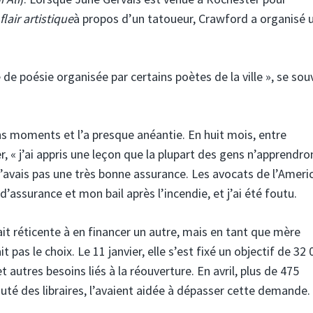
lair artistique
à propos d’un tatoueur, Crawford a organisé 
 de poésie organisée par certains poètes de la ville », se sou
ons moments et l’a presque anéantie. En huit mois, entre
ier, « j’ai appris une leçon que la plupart des gens n’apprendro
 n’avais pas une très bonne assurance. Les avocats de l’Ameri
assurance et mon bail après l’incendie, et j’ai été foutu.
tait réticente à en financer un autre, mais en tant que mère
it pas le choix. Le 11 janvier, elle s’est fixé un objectif de 32 
et autres besoins liés à la réouverture. En avril, plus de 475
é des libraires, l’avaient aidée à dépasser cette demande.