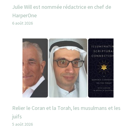
Julie Will est nommée rédactrice en chef de
HarperOne
6 août 2026
Relier le Coran et la Torah, les musulmans et les
juifs
5 août 2026