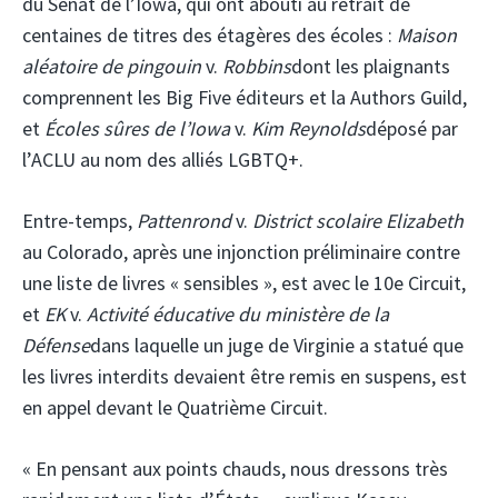
du Sénat de l’Iowa, qui ont abouti au retrait de
centaines de titres des étagères des écoles :
Maison
aléatoire de pingouin
v.
Robbins
dont les plaignants
comprennent les Big Five éditeurs et la Authors Guild,
et
Écoles sûres de l’Iowa
v.
Kim Reynolds
déposé par
l’ACLU au nom des alliés LGBTQ+.
Entre-temps,
Pattenrond
v.
District scolaire Elizabeth
au Colorado, après une injonction préliminaire contre
une liste de livres « sensibles », est avec le 10e Circuit,
et
EK
v.
Activité éducative du ministère de la
Défense
dans laquelle un juge de Virginie a statué que
les livres interdits devaient être remis en suspens, est
en appel devant le Quatrième Circuit.
« En pensant aux points chauds, nous dressons très