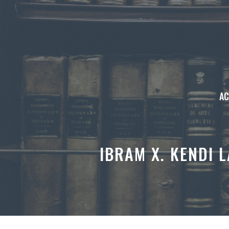
Aller
au
contenu
AC
IBRAM X. KENDI 