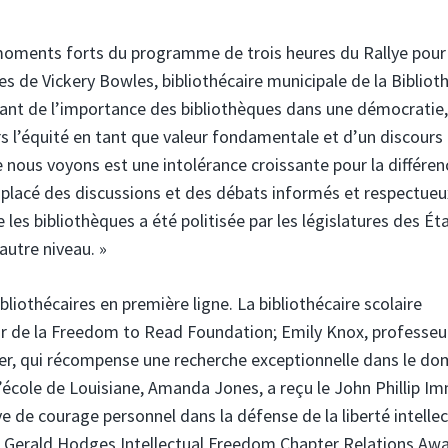
moments forts du programme de trois heures du Rallye pour 
ues de Vickery Bowles, bibliothécaire municipale de la Biblio
rlant de l’importance des bibliothèques dans une démocratie
s l’équité en tant que valeur fondamentale et d’un discours
 nous voyons est une intolérance croissante pour la différen
placé des discussions et des débats informés et respectueux
les bibliothèques a été politisée par les législatures des Ét
 autre niveau. »
bliothécaires en première ligne. La bibliothécaire scolaire
nor de la Freedom to Read Foundation; Emily Knox, professeu
 Oboler, qui récompense une recherche exceptionnelle dans le d
de l’école de Louisiane, Amanda Jones, a reçu le John Phillip I
 de courage personnel dans la défense de la liberté intellec
prix Gerald Hodges Intellectual Freedom Chapter Relations Aw