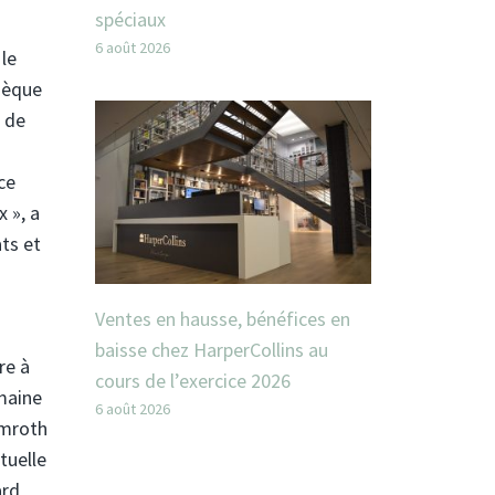
spéciaux
6 août 2026
le
thèque
, de
ce
 », a
ats et
Ventes en hausse, bénéfices en
baisse chez HarperCollins au
re à
cours de l’exercice 2026
omaine
6 août 2026
mmroth
tuelle
ard