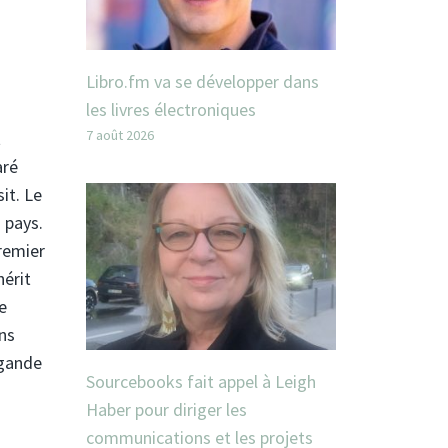
Libro.fm va se développer dans
les livres électroniques
7 août 2026
t
aré
it. Le
u pays.
premier
hérit
e
ans
agande
Sourcebooks fait appel à Leigh
Haber pour diriger les
communications et les projets