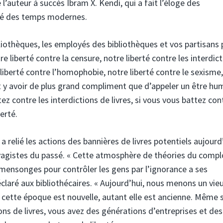
l’auteur à succès Ibram X. Kendi, qui a fait l’éloge des
rté des temps modernes.
bliothèques, les employés des bibliothèques et vos partisans
e liberté contre la censure, notre liberté contre les interdic
e liberté contre l’homophobie, notre liberté contre le sexisme
eut y avoir de plus grand compliment que d’appeler un être hu
ez contre les interdictions de livres, si vous vous battez con
erté.
 relié les actions des bannières de livres potentiels aujourd
vagistes du passé. « Cette atmosphère de théories du compl
 mensonges pour contrôler les gens par l’ignorance a ses
éclaré aux bibliothécaires. « Aujourd’hui, nous menons un vie
ette époque est nouvelle, autant elle est ancienne. Même s
ions de livres, vous avez des générations d’entreprises et des