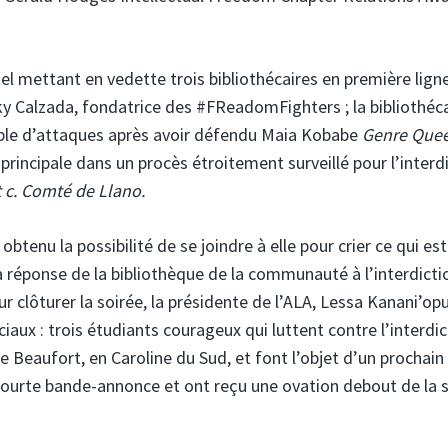
 mettant en vedette trois bibliothécaires en première ligne
ecky Calzada, fondatrice des #FReadomFighters ; la bibliothéc
cible d’attaques après avoir défendu Maia Kobabe
Genre Que
 principale dans un procès étroitement surveillé pour l’interd
t c. Comté de Llano.
 obtenu la possibilité de se joindre à elle pour crier ce qui est
la réponse de la bibliothèque de la communauté à l’interdicti
pour clôturer la soirée, la présidente de l’ALA, Lessa Kanani’op
aux : trois étudiants courageux qui luttent contre l’interdic
e Beaufort, en Caroline du Sud, et font l’objet d’un prochain
ourte bande-annonce et ont reçu une ovation debout de la s