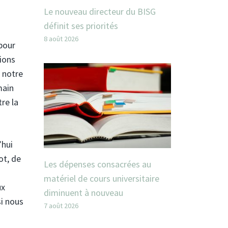
Le nouveau directeur du BISG
définit ses priorités
8 août 2026
 pour
tions
, notre
main
tre la
’hui
ot, de
Les dépenses consacrées au
matériel de cours universitaire
ux
diminuent à nouveau
i nous
7 août 2026