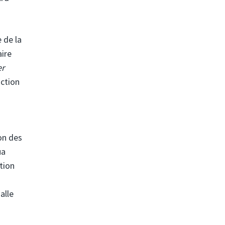
 de la
aire
er
iction
on des
ua
tion
alle