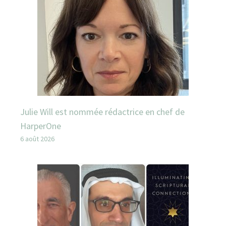
Julie Will est nommée rédactrice en chef de
HarperOne
6 août 2026