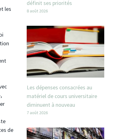
définit ses priorités
et les
8 août 2026
oi
ation
ent
vec
Les dépenses consacrées au
,
matériel de cours universitaire
ler
diminuent à nouveau
7 août 2026
ste
ces de