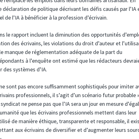
 ne remplace les emplois dans leurs domaines artisanaux. En
 déclaration de politique décrivant les défis causés par l’IA 
 de l’IA à bénéficier à la profession d’écrivain.
ns le rapport incluent la diminution des opportunités d’empl
ion des écrivains, les violations du droit d’auteur et l’utilis
et le manque de réglementation adéquate de la part du
épondants à l’enquête ont estimé que les rédacteurs devrai
ar des systèmes d’IA.
e sont pas encore suffisamment sophistiqués pour imiter a
ivains professionnels, il s’agit d’un scénario futur probable »
 syndicat ne pense pas que l’IA sera un jour en mesure d’éga
l’humanité que les écrivains professionnels mettent dans leur
utilisé de manière éthique, transparente et responsable, il exi
ant aux écrivains de diversifier et d’augmenter leurs sour
».