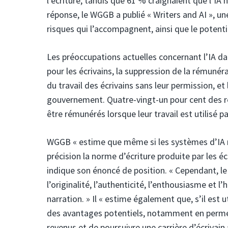
l’écriture, tandis que 61 % craignaient que l’IA
réponse, le WGGB a publié « Writers and AI », une
risques qui l’accompagnent, ainsi que le potentiel
Les préoccupations actuelles concernant l’IA da
pour les écrivains, la suppression de la rémunérat
du travail des écrivains sans leur permission, 
gouvernement. Quatre-vingt-un pour cent des r
être rémunérés lorsque leur travail est utilisé p
WGGB « estime que même si les systèmes d’IA n
précision la norme d’écriture produite par les écr
indique son énoncé de position. « Cependant, le
l’originalité, l’authenticité, l’enthousiasme et 
narration. » Il « estime également que, s’il est 
des avantages potentiels, notamment en permett
revenus et de poursuivre une carrière d’écrivain 