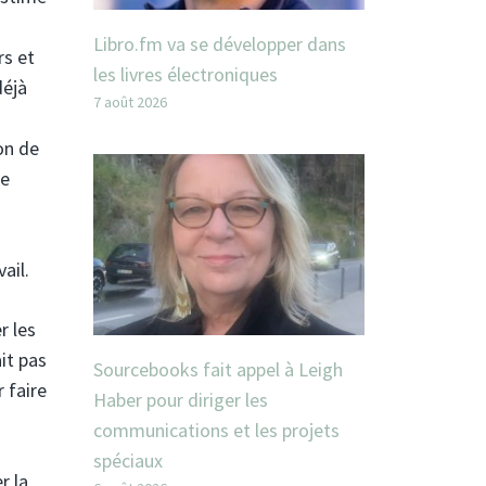
Libro.fm va se développer dans
rs et
les livres électroniques
déjà
7 août 2026
on de
le
ail.
r les
it pas
Sourcebooks fait appel à Leigh
 faire
Haber pour diriger les
communications et les projets
spéciaux
r la