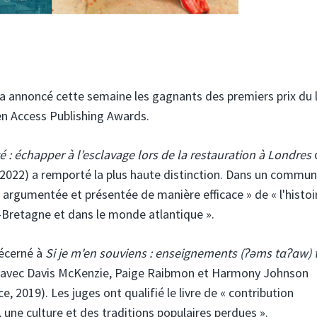
a annoncé cette semaine les gagnants des premiers prix du l
en Access Publishing Awards.
é : échapper à l’esclavage lors de la restauration à Londres
2022) a remporté la plus haute distinction. Dans un commun
ien argumentée et présentée de manière efficace » de « l'histoi
Bretagne et dans le monde atlantique ».
décerné à
Si je m'en souviens : enseignements (ʔəms tɑʔɑw) t
l avec Davis McKenzie, Paige Raibmon et Harmony Johnson
, 2019). Les juges ont qualifié le livre de « contribution
, une culture et des traditions populaires perdues ».