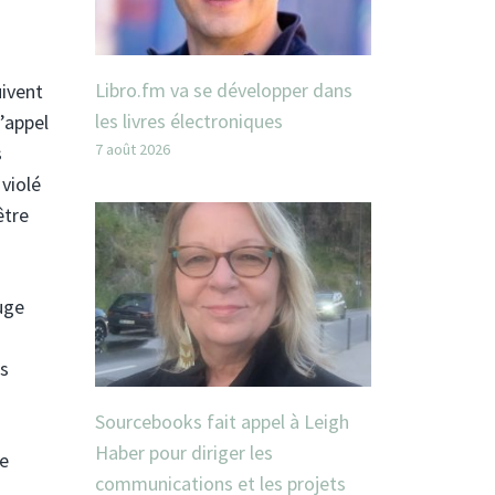
Libro.fm va se développer dans
uivent
les livres électroniques
’appel
7 août 2026
s
 violé
être
uge
ns
Sourcebooks fait appel à Leigh
Haber pour diriger les
se
communications et les projets