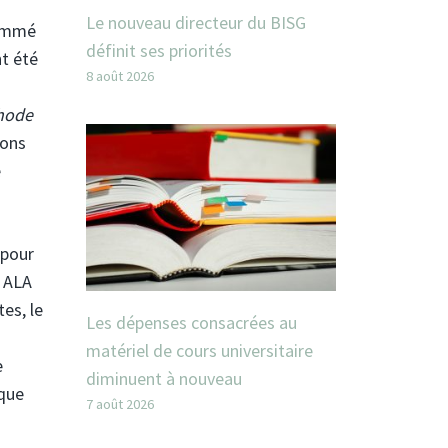
Le nouveau directeur du BISG
nommé
définit ses priorités
nt été
8 août 2026
hode
ions
é
 pour
t ALA
tes, le
Les dépenses consacrées au
matériel de cours universitaire
e
diminuent à nouveau
ique
7 août 2026