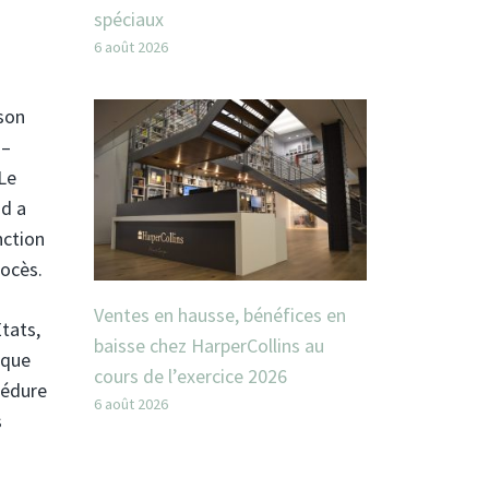
spéciaux
6 août 2026
 son
 –
 Le
nd a
nction
rocès.
Ventes en hausse, bénéfices en
tats,
baisse chez HarperCollins au
 que
cours de l’exercice 2026
cédure
6 août 2026
s