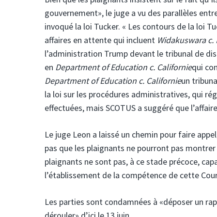
gouvernement», le juge a vu des parallèles entre
invoqué la loi Tucker. « Les contours de la loi T
affaires en attente qui incluent
Widakuswara c. 
l’administration Trump devant le tribunal de di
en
Department of Education c. Californie
qui con
Department of Education c. Californie
un tribuna
la loi sur les procédures administratives, qui r
effectuées, mais SCOTUS a suggéré que l’affair
Le juge Leon a laissé un chemin pour faire appel
pas que les plaignants ne pourront pas montrer 
plaignants ne sont pas, à ce stade précoce, ca
l’établissement de la compétence de cette Cour 
Les parties sont condamnées à «déposer un rapp
dérouler» d’ici le 13 juin.