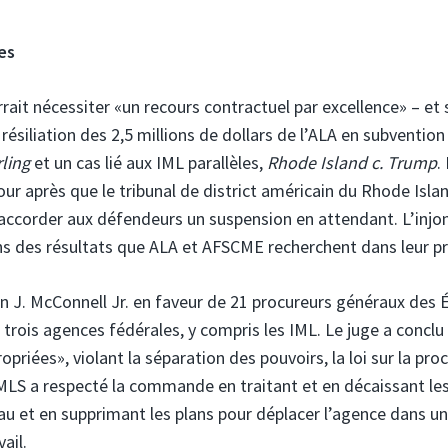
es
rait nécessiter «un recours contractuel par excellence» – et
résiliation des 2,5 millions de dollars de l’ALA en subvention
rling
et un cas lié aux IML parallèles,
Rhode Island c. Trump
.
 après que le tribunal de district américain du Rhode Isla
’accorder aux défendeurs un suspension en attendant. L’injo
ins des résultats que ALA et AFSCME recherchent dans leur p
n J. McConnell Jr.
en faveur de 21 procureurs généraux des É
trois agences fédérales, y compris les IML. Le juge a conclu
priées», violant la séparation des pouvoirs, la loi sur la pro
 IMLS a respecté la commande en traitant et en décaissant le
u et en supprimant les plans pour déplacer l’agence dans un
ail.