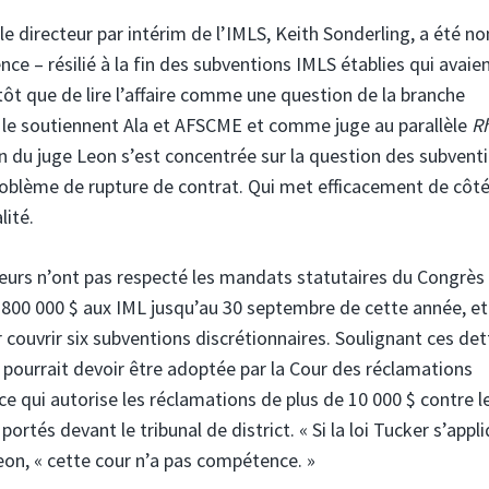
le directeur par intérim de l’IMLS, Keith Sonderling, a été 
ce – résilié à la fin des subventions IMLS établies qui avaie
utôt que de lire l’affaire comme une question de la branche
 le soutiennent Ala et AFSCME et comme juge au parallèle
R
on du juge Leon s’est concentrée sur la question des subvent
problème de rupture de contrat. Qui met efficacement de côt
lité.
deurs n’ont pas respecté les mandats statutaires du Congrès
94 800 000 $ aux IML jusqu’au 30 septembre de cette année, e
r couvrir six subventions discrétionnaires. Soulignant ces det
e pourrait devoir être adoptée par la Cour des réclamations
 ce qui autorise les réclamations de plus de 10 000 $ contre l
tés devant le tribunal de district. « Si la loi Tucker s’appl
on, « cette cour n’a pas compétence. »