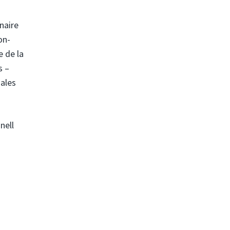
inaire
on-
e de la
s –
gales
nell