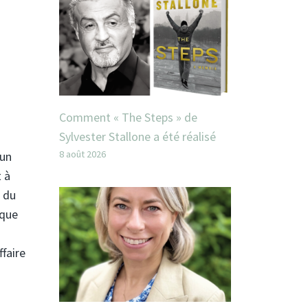
Comment « The Steps » de
Sylvester Stallone a été réalisé
8 août 2026
 un
 à
n du
 que
ffaire