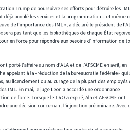
tration Trump de poursuivre ses efforts pour détruire les IML
nt déjà annulé les services et la programmation – et même o
euve de l’importance des IML », a déclaré le président de l’A
osera pas tant que les bibliothèques de chaque État reçoive
tour en force pour répondre aux besoins d’information de to
t porté l’affaire au nom d’ALA et de l’AFSCME en avril, en
he appelant à la «réduction de la bureaucratie fédérale» qui 
ns, au licenciement ou au curage de la plupart des employés 
n des IML. En mai, le juge Leon a accordé une ordonnance
tion de force. Lorsque le TRO a expiré, Ala et AFSCME ont
dre une décision concernant l’injonction préliminaire. Avec 
ils «n’affirment aucune réclamation contractuelle contre le