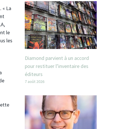
. « La
nt
LA,
nt le
us les
Diamond parvient à un accord
pour restituer l’inventaire des
a
éditeurs
de
7 août 2026
cette