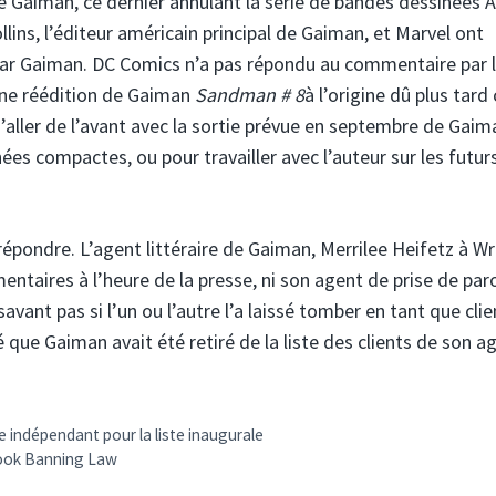
de Gaiman, ce dernier annulant la série de bandes dessinées 
ins, l’éditeur américain principal de Gaiman, et Marvel ont
s par Gaiman. DC Comics n’a pas répondu au commentaire par 
 une réédition de Gaiman
Sandman # 8
à l’origine dû plus tard
s d’aller de l’avant avec la sortie prévue en septembre de Gai
ées compactes, ou pour travailler avec l’auteur sur les futur
épondre. L’agent littéraire de Gaiman, Merrilee Heifetz à Wr
aires à l’heure de la presse, ni son agent de prise de par
vant pas si l’un ou l’autre l’a laissé tomber en tant que clie
 que Gaiman avait été retiré de la liste des clients de son a
e indépendant pour la liste inaugurale
 Book Banning Law