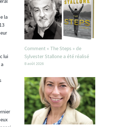
éral
e la
 13
teur
Comment « The Steps » de
c lui
Sylvester Stallone a été réalisé
 a
8 août 2026
s
rnier
deux