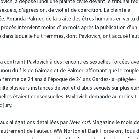
vich, a déposé lundi une plainte civile devant le tribunal féd
xuels, d’agression, de viol et de coercition. La plainte a
, Amanda Palmer, de la traite des êtres humains en vertu d
Le procès intervient moins d’un mois après la publication d’un
 dans laquelle huit femmes, dont Pavlovich, ont accusé l’au
 a contraint Pavlovich à des rencontres sexuelles forcées ave
ou du fils de Gaiman et de Palmer, affirmant que le couple
a femme de 24 ans à l’époque de 24 ans Gardez-la «piégée»
e plusieurs instances de viol et d’abus sexuels sur plusieur
uelles étaient consensuelles. Pavlovich demande au moins 1
 jury.
aux allégations détaillées par
New York
Magazine le mois de
nt autrement de l’auteur. WW Norton et Dark Horse ont tous 