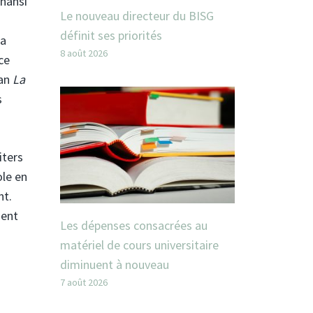
Anansi
Le nouveau directeur du BISG
définit ses priorités
la
8 août 2026
 ce
man
La
s
iters
ole en
nt.
gent
Les dépenses consacrées au
matériel de cours universitaire
diminuent à nouveau
7 août 2026