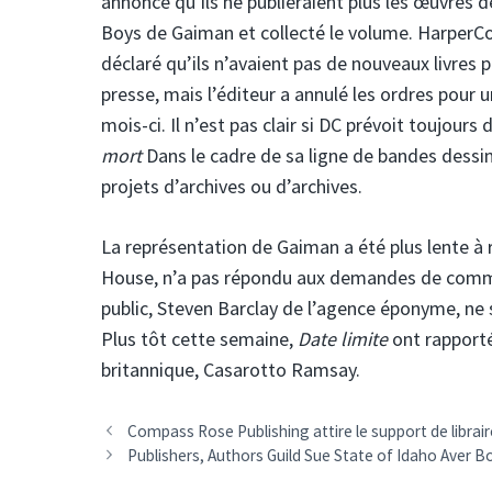
annoncé qu’ils ne publieraient plus les œuvres 
Boys de Gaiman et collecté le volume. HarperColl
déclaré qu’ils n’avaient pas de nouveaux livre
presse, mais l’éditeur a annulé les ordres pour
mois-ci. Il n’est pas clair si DC prévoit toujour
mort
Dans le cadre de sa ligne de bandes dessin
projets d’archives ou d’archives.
La représentation de Gaiman a été plus lente à r
House, n’a pas répondu aux demandes de comment
public, Steven Barclay de l’agence éponyme, ne sa
Plus tôt cette semaine,
Date limite
ont rapporté
britannique, Casarotto Ramsay.
Compass Rose Publishing attire le support de librair
Publishers, Authors Guild Sue State of Idaho Aver