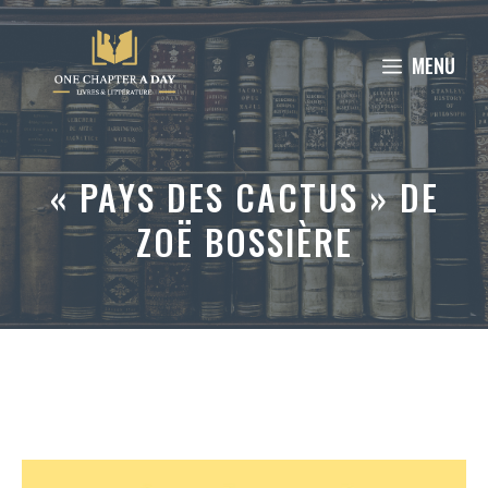
Aller
au
MENU
contenu
« PAYS DES CACTUS » DE
ZOË BOSSIÈRE