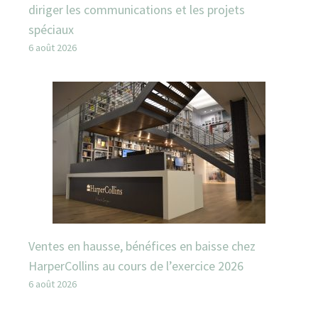
diriger les communications et les projets
spéciaux
6 août 2026
Ventes en hausse, bénéfices en baisse chez
HarperCollins au cours de l’exercice 2026
6 août 2026