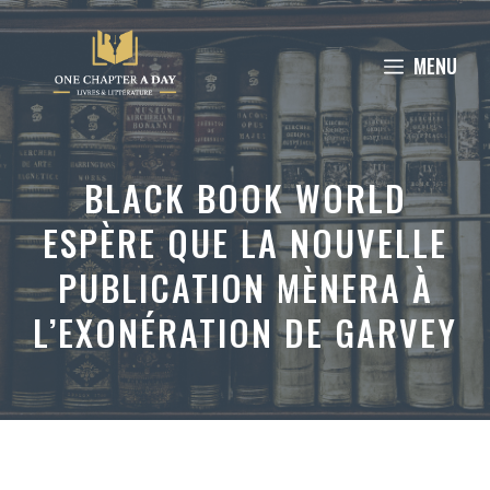
Aller
au
MENU
contenu
BLACK BOOK WORLD
ESPÈRE QUE LA NOUVELLE
PUBLICATION MÈNERA À
L’EXONÉRATION DE GARVEY