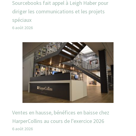
Sourcebooks fait appel à Leigh Haber pour
diriger les communications et les projets
spéciaux
6 août 2026
Ventes en hausse, bénéfices en baisse chez
HarperCollins au cours de l’exercice 2026
6 août 2026