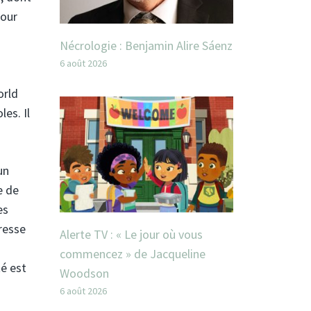
pour
Nécrologie : Benjamin Alire Sáenz
6 août 2026
orld
es. Il
un
e de
es
presse
Alerte TV : « Le jour où vous
commencez » de Jacqueline
é est
Woodson
6 août 2026