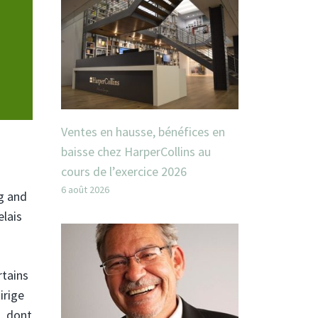
Ventes en hausse, bénéfices en
baisse chez HarperCollins au
cours de l’exercice 2026
6 août 2026
ng and
elais
rtains
irige
, dont