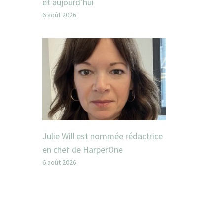
et aujourd’hui
6 août 2026
Julie Will est nommée rédactrice
en chef de HarperOne
6 août 2026