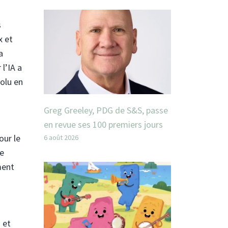
s
x et
a
l’IA a
solu en
Greg Greeley, PDG de S&S, passe
en revue ses 100 premiers jours
our le
6 août 2026
de
ment
 et