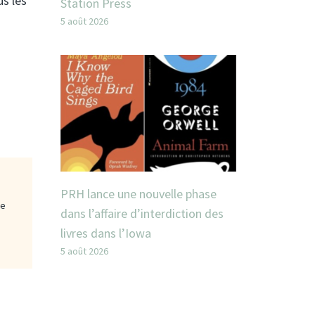
us les
Station Press
5 août 2026
PRH lance une nouvelle phase
ge
dans l’affaire d’interdiction des
livres dans l’Iowa
5 août 2026