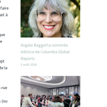
e
faire
ait à
que
le
Angela Baggetta nommée
éditrice de Columbia Global
Reports
ept
5 août 2026
de la
a rue
s (ou