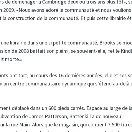
ons de déménager à Cambridge deux ou trois ans plus tôt», s
 en 2009. «Nous avons adoré la communauté et nous voulions 
t la construction de la communauté. Et puis cette librairie ét
r une librairie dans une si petite communauté, Brooks se mo
ion de 2008 battait son plein», se souvient-elle, «et le Kind
ait morte.»
s ont tort, au cours des 16 dernières années, elle et ses s
en un centre communautaire dynamique qui s’étend au-delà 
lement déplacé dans un 600 pieds carrés. Espace au large de l
subvention de James Patterson, Battenkill a de nouveau
 la rue Main. Alors que le magasin, qui contient 7 500 titre