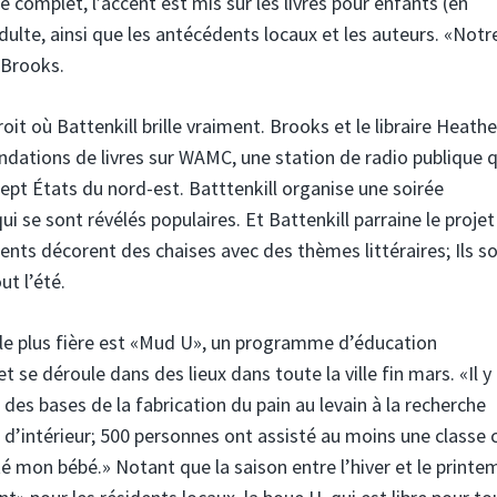
ce complet, l’accent est mis sur les livres pour enfants (en
 adulte, ainsi que les antécédents locaux et les auteurs. «Notr
 Brooks.
it où Battenkill brille vraiment. Brooks et le libraire Heathe
ations de livres sur WAMC, une station de radio publique q
sept États du nord-est. Batttenkill organise une soirée
i se sont révélés populaires. Et Battenkill parraine le projet
ents décorent des chaises avec des thèmes littéraires; Ils s
ut l’été.
e plus fière est «Mud U», un programme d’éducation
se déroule dans des lieux dans toute la ville fin mars. «Il y 
 des bases de la fabrication du pain au levain à la recherche
 d’intérieur; 500 personnes ont assisté au moins une classe 
é mon bébé.» Notant que la saison entre l’hiver et le printe