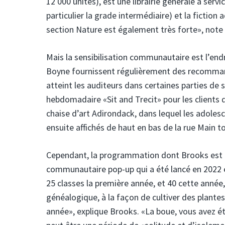
12 000 unités), est une librairie générale à servi
particulier la grade intermédiaire) et la fiction
section Nature est également très forte», note
Mais la sensibilisation communautaire est l’endro
Boyne fournissent régulièrement des recommand
atteint les auditeurs dans certaines parties de 
hebdomadaire «Sit and Trecit» pour les clients qu
chaise d’art Adirondack, dans lequel les adolesc
ensuite affichés de haut en bas de la rue Main to
Cependant, la programmation dont Brooks est l
communautaire pop-up qui a été lancé en 2022 et 
25 classes la première année, et 40 cette année,
généalogique, à la façon de cultiver des plantes
année», explique Brooks.
«La boue, vous avez ét