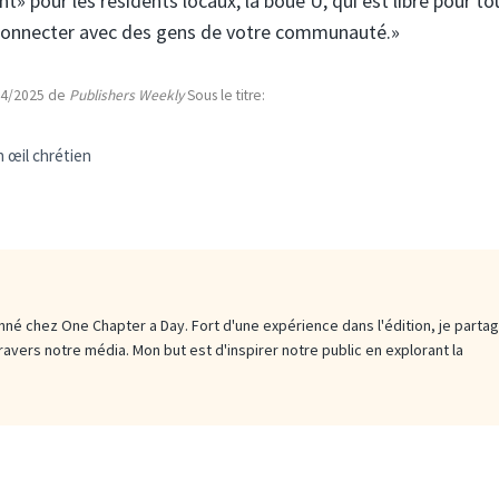
» pour les résidents locaux, la boue U, qui est libre pour to
e connecter avec des gens de votre communauté.»
/04/2025 de
Publishers Weekly
Sous le titre:
 œil chrétien
né chez One Chapter a Day. Fort d'une expérience dans l'édition, je parta
travers notre média. Mon but est d'inspirer notre public en explorant la