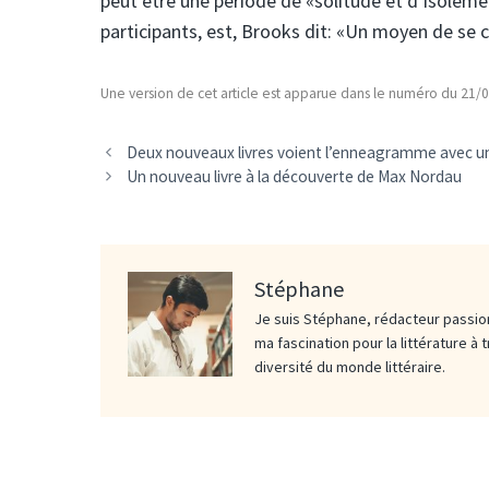
peut être une période de «solitude et d’isolement
participants, est, Brooks dit: «Un moyen de s
Une version de cet article est apparue dans le numéro du 21
Deux nouveaux livres voient l’enneagramme avec un
Un nouveau livre à la découverte de Max Nordau
Stéphane
Je suis Stéphane, rédacteur passion
ma fascination pour la littérature à 
diversité du monde littéraire.