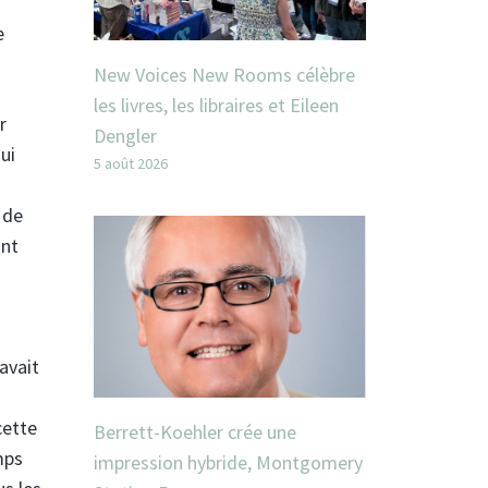
e
New Voices New Rooms célèbre
les livres, les libraires et Eileen
r
Dengler
ui
5 août 2026
 de
ont
avait
cette
Berrett-Koehler crée une
mps
impression hybride, Montgomery