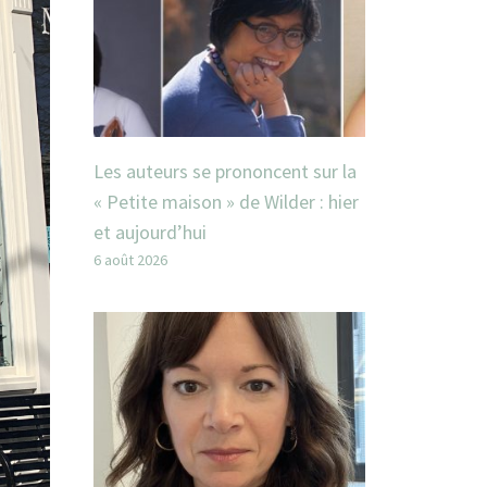
Les auteurs se prononcent sur la
« Petite maison » de Wilder : hier
et aujourd’hui
6 août 2026