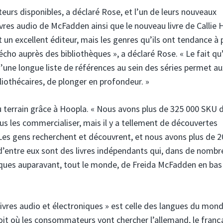
rs disponibles, a déclaré Rose, et l’un de leurs nouveaux
vres audio de McFadden ainsi que le nouveau livre de Callie H
un excellent éditeur, mais les genres qu’ils ont tendance à 
écho auprès des bibliothèques », a déclaré Rose. « Le fait qu’
 d’une longue liste de références au sein des séries permet au
liothécaires, de plonger en profondeur. »
 terrain grâce à Hoopla. « Nous avons plus de 325 000 SKU 
us les commercialiser, mais il y a tellement de découvertes
 Les gens recherchent et découvrent, et nous avons plus de 
 d’entre eux sont des livres indépendants qui, dans de nombr
hèques auparavant, tout le monde, de Freida McFadden en bas
livres audio et électroniques » est celle des langues du mond
roit où les consommateurs vont chercher l’allemand, le frança