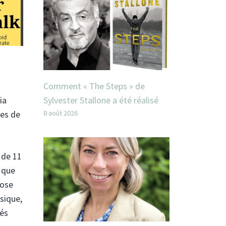
Comment « The Steps » de
ia
Sylvester Stallone a été réalisé
res de
8 août 2026
 de 11
 que
pose
usique,
tés