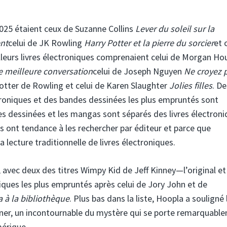
2025 étaient ceux de Suzanne Collins
Lever du soleil sur la
ent
celui de JK Rowling
Harry Potter et la pierre du sorcier
et 
illeurs livres électroniques comprenaient celui de Morgan Ho
 meilleure conversation
celui de Joseph Nguyen
Ne croyez 
Potter de Rowling et celui de Karen Slaughter
Jolies filles
. De
ectroniques et des bandes dessinées les plus empruntés sont
des dessinées et les mangas sont séparés des livres électron
 ont tendance à les rechercher par éditeur et parce que
la lecture traditionnelle de livres électroniques.
 avec deux des titres Wimpy Kid de Jeff Kinney—l’original et
iques les plus empruntés après celui de Jory John et de
 à la bibliothèque
. Plus bas dans la liste, Hoopla a souligné 
rner, un incontournable du mystère qui se porte remarquabl
mérique.