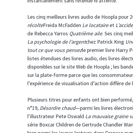
instantanément sans retenue ni attente.
Les cinq meilleurs livres audio de Hoopla pour 
récolte
Freida McFadden
Le locataire
et
L’accid
de Rebecca Yarros
Quatrième aile
. Ses cinq me
La psychologie de l’argent
chez Patrick King
Une
tout ce que vous pensez
le premier livre Harry 
listes étendues des livres audio, des livres él
disponibles sur le site Web de Hoopla ; les ban
sur la plate-forme parce que les consommateurs
l’expérience de visualisation d’action diffère de 
Plusieurs titres pour enfants ont bien performé,
n°19,
Désordre chaud
—parmi les livres électron
l’illustrateur Pete Oswald
La mauvaise graine va
série Boxcar Children de Gertrude Chandler Wa
bien parmi les jeunes lecteurs dans l’espace nu