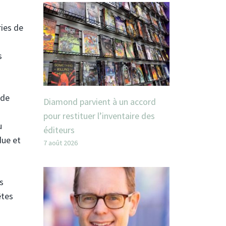
ries de
s
 de
Diamond parvient à un accord
pour restituer l’inventaire des
u
éditeurs
due et
7 août 2026
s
êtes