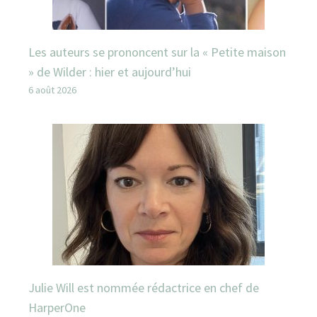
Les auteurs se prononcent sur la « Petite maison
» de Wilder : hier et aujourd’hui
6 août 2026
Julie Will est nommée rédactrice en chef de
HarperOne