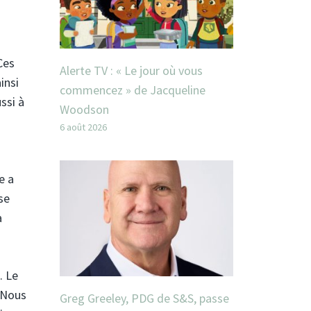
Ces
Alerte TV : « Le jour où vous
insi
commencez » de Jacqueline
ssi à
Woodson
6 août 2026
e a
se
a
. Le
« Nous
Greg Greeley, PDG de S&S, passe