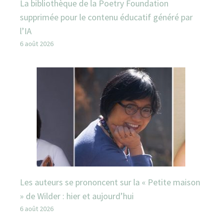
La bibliothèque de la Poetry Foundation
supprimée pour le contenu éducatif généré par
l’IA
6 août 2026
Les auteurs se prononcent sur la « Petite maison
» de Wilder : hier et aujourd’hui
6 août 2026