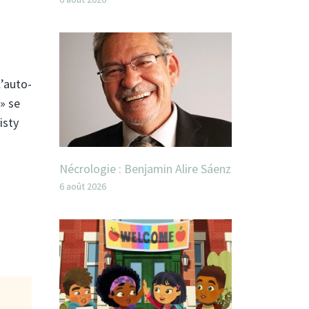
l’auto-
» se
isty
Nécrologie : Benjamin Alire Sáenz
6 août 2026