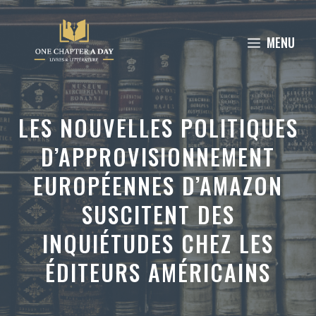
Aller
au
MENU
contenu
LES NOUVELLES POLITIQUES
D’APPROVISIONNEMENT
EUROPÉENNES D’AMAZON
SUSCITENT DES
INQUIÉTUDES CHEZ LES
ÉDITEURS AMÉRICAINS