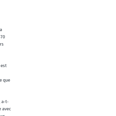
 a
570
rs
 est
ce que
 a-t-
e avec
sur