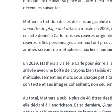
dire que Lottie avait sa place au Carle. C’est l
décennies suivantes.
Mathers a fait don de ses dessins au graphite e
serviette de plage de Lottie
au musée en 2003, q
ensuite donné à Carle tous ses œuvres originales
œuvres. « Ses personnages animaux font preuve à
amitiés servant de métaphores aux liens humains
En 2019, Mathers a visité le Carle pour écrire à la
arrivée avec une boîte de crayons bien taillés et
méticuleusement les mots sous chaque petit tab
son texte et ses images cohabitent, non seulemen
Au total, Mathers a publié plus de 40 titres dest
elle déclaré à Hendrickson. Et sa dernière,
Quand
douceur et humour le thème de la mort. « Quan