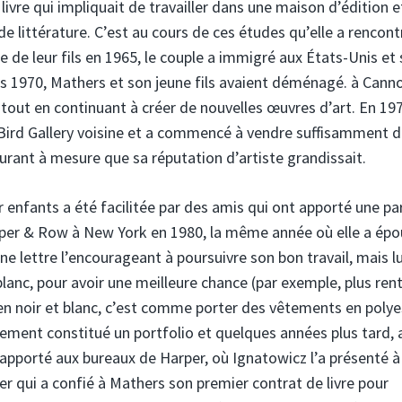
livre qui impliquait de travailler dans une maison d’édition e
de littérature. C’est au cours de ces études qu’elle a rencon
 de leur fils en 1965, le couple a immigré aux États-Unis et 
es 1970, Mathers et son jeune fils avaient déménagé. à Cann
tout en continuant à créer de nouvelles œuvres d’art. En 197
 Bird Gallery voisine et a commencé à vendre suffisamment 
urant à mesure que sa réputation d’artiste grandissait.
 enfants a été facilitée par des amis qui ont apporté une pa
Harper & Row à New York en 1980, la même année où elle a ép
e lettre l’encourageant à poursuivre son bon travail, mais lu
blanc, pour avoir une meilleure chance (par exemple, plus ren
 en noir et blanc, c’est comme porter des vêtements en polye
alement constitué un portfolio et quelques années plus tard, 
’a apporté aux bureaux de Harper, où Ignatowicz l’a présenté à
er qui a confié à Mathers son premier contrat de livre pour