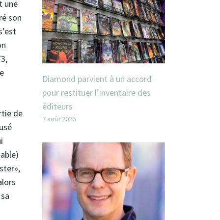
t une
tré son
s’est
on
3,
de
Diamond parvient à un accord
pour restituer l’inventaire des
éditeurs
rtie de
7 août 2026
ousé
i
table)
ster»,
alors
 sa