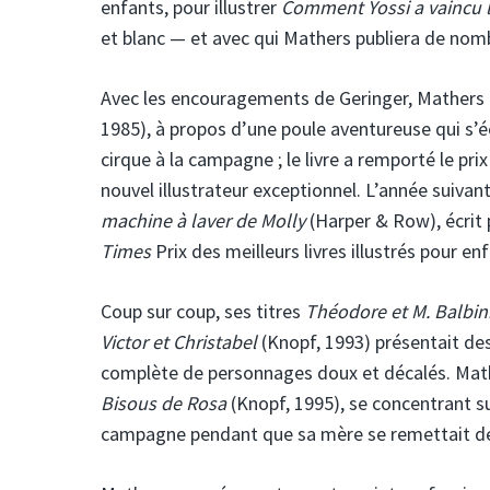
enfants, pour illustrer
Comment Yossi a vaincu l
et blanc — et avec qui Mathers publiera de nomb
Avec les encouragements de Geringer, Mathers a é
1985), à propos d’une poule aventureuse qui s’éc
cirque à la campagne ; le livre a remporté le pr
nouvel illustrateur exceptionnel. L’année suivan
machine à laver de Molly
(Harper & Row), écrit 
Times
Prix ​​des meilleurs livres illustrés pour en
Coup sur coup, ses titres
Théodore et M. Balbin
Victor et Christabel
(Knopf, 1993) présentait de
complète de personnages doux et décalés. Mathe
Bisous de Rosa
(Knopf, 1995), se concentrant sur
campagne pendant que sa mère se remettait de 