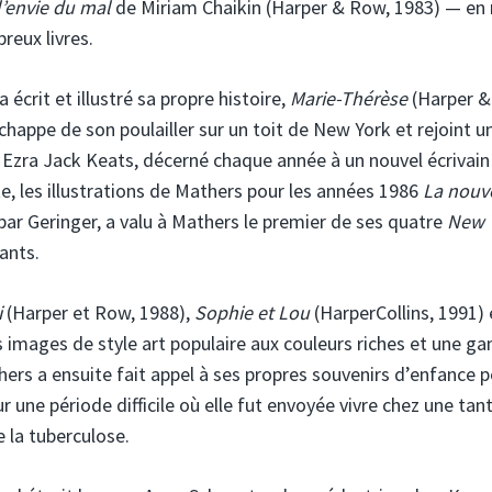
’envie du mal
de Miriam Chaikin (Harper & Row, 1983) — en 
reux livres.
crit et illustré sa propre histoire,
Marie-Thérèse
(Harper &
happe de son poulailler sur un toit de New York et rejoint u
ix Ezra Jack Keats, décerné chaque année à un nouvel écrivain
te, les illustrations de Mathers pour les années 1986
La nouv
par Geringer, a valu à Mathers le premier de ses quatre
New 
fants.
i
(Harper et Row, 1988),
Sophie et Lou
(HarperCollins, 1991) 
s images de style art populaire aux couleurs riches et une 
rs a ensuite fait appel à ses propres souvenirs d’enfance 
 une période difficile où elle fut envoyée vivre chez une tant
la tuberculose.