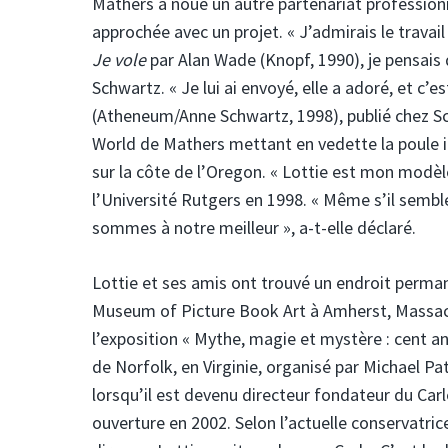
Mathers a noué un autre partenariat professionn
approchée avec un projet. « J’admirais le travai
Je vole
par Alan Wade (Knopf, 1990), je pensais qu
Schwartz. « Je lui ai envoyé, elle a adoré, et c’es
(Atheneum/Anne Schwartz, 1998), publié chez Sch
World de Mathers mettant en vedette la poule in
sur la côte de l’Oregon. « Lottie est mon modèl
l’Université Rutgers en 1998. « Même s’il semble
sommes à notre meilleur », a-t-elle déclaré.
Lottie et ses amis ont trouvé un endroit permane
Museum of Picture Book Art à Amherst, Massach
l’exposition « Mythe, magie et mystère : cent a
de Norfolk, en Virginie, organisé par Michael Pa
lorsqu’il est devenu directeur fondateur du Carl
ouverture en 2002. Selon l’actuelle conservatrice