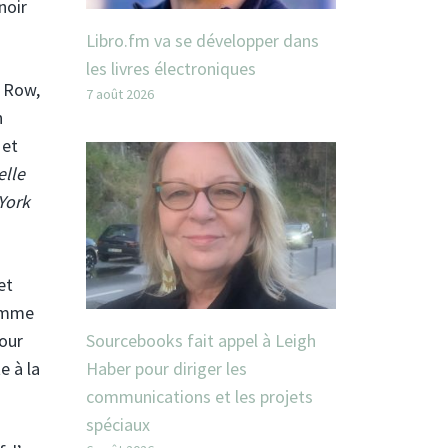
noir
Libro.fm va se développer dans
les livres électroniques
 Row,
7 août 2026
n
 et
elle
York
et
gamme
Sourcebooks fait appel à Leigh
pour
Haber pour diriger les
e à la
communications et les projets
spéciaux