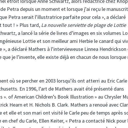
el étroit lorsque Anne Schwartz, alors rédactrice chez Knopf
l de Petra depuis un moment et lorsque j’ai reçu le manuscri
e Petra serait l’illustratrice parfaite pour cela », a déclaré
t tout ! » Plus tard,
La nouvelle serviette de plage de Lottie
wartz, a lancé la série de livres d’images en six volumes Lo
génieuse Lottie et son meilleur ami Herbie le canard qui vi
e », a déclaré Mathers à l’intervieweuse Linnea Hendrickson
 que je l’invente, elle existe déjà en chacun de nous lorsque
nt où se percher en 2003 lorsqu’ils ont atterri au Eric Carle
usetts. En 1996, l’art de Mathers avait été présenté dans
ns ». of American Children’s Book Illustration » au Chrysler
trick Hearn et H. Nichols B. Clark. Mathers a renoué avec Cla
e et elle et son mari ont visité le Carle peu de temps après s
 en chef du Carle, Ellen Keiter, « Petra a contacté Nick pour 