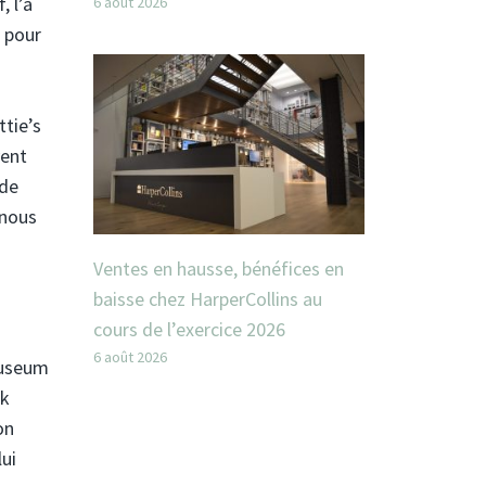
, l’a
6 août 2026
t pour
ttie’s
vent
 de
 nous
Ventes en hausse, bénéfices en
baisse chez HarperCollins au
cours de l’exercice 2026
6 août 2026
 Museum
rk
on
lui