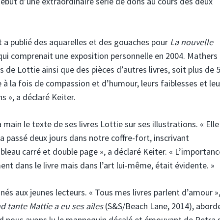
e début d’une extraordinaire série de dons au cours des deux
t a publié des aquarelles et des gouaches pour
La nouvelle
ui comprenait une exposition personnelle en 2004. Mathers
 de Lottie ainsi que des pièces d’autres livres, soit plus de 
 la fois de compassion et d’humour, leurs faiblesses et leu
 », a déclaré Keiter.
 main le texte de ses livres Lottie sur ses illustrations. « Elle
 a passé deux jours dans notre coffre-fort, inscrivant
leau carré et double page », a déclaré Keiter. « L’importan
t dans le livre mais dans l’art lui-même, était évidente. »
inés aux jeunes lecteurs. « Tous mes livres parlent d’amour »,
 tante Mattie a eu ses ailes
(S&S/Beach Lane, 2014), abord
d nous avons lu le mannequin décalé et émouvant de Petra 