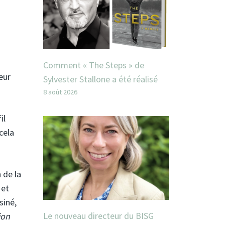
Comment « The Steps » de
eur
Sylvester Stallone a été réalisé
8 août 2026
il
cela
 de la
 et
siné,
Le nouveau directeur du BISG
ion