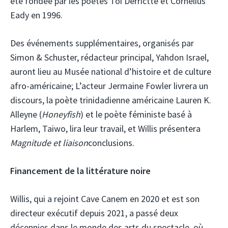
été fondée par les poètes Toi Derrictte et Cornelius
Eady en 1996.
Des événements supplémentaires, organisés par
Simon & Schuster, rédacteur principal, Yahdon Israel,
auront lieu au Musée national d’histoire et de culture
afro-américaine; L’acteur Jermaine Fowler livrera un
discours, la poète trinidadienne américaine Lauren K.
Alleyne (
Honeyfish
) et le poète féministe basé à
Harlem, Taiwo, lira leur travail, et Willis présentera
Magnitude et liaison
conclusions.
Financement de la littérature noire
Willis, qui a rejoint Cave Canem en 2020 et est son
directeur exécutif depuis 2021, a passé deux
décennies dans le monde des arts du spectacle, où