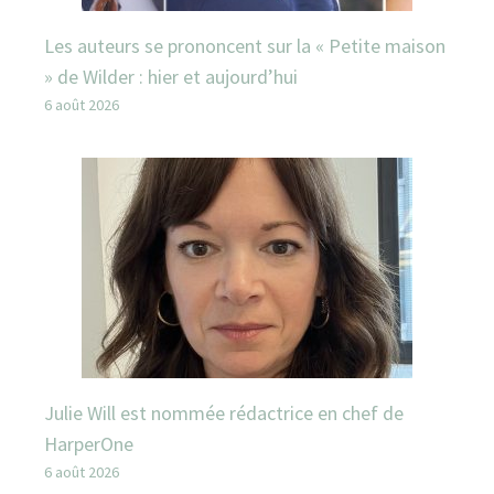
Les auteurs se prononcent sur la « Petite maison
» de Wilder : hier et aujourd’hui
6 août 2026
Julie Will est nommée rédactrice en chef de
HarperOne
6 août 2026