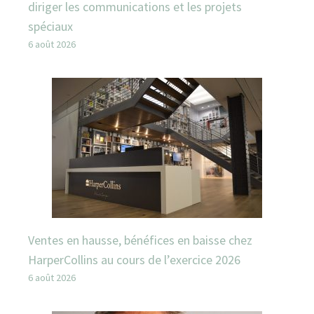
diriger les communications et les projets
spéciaux
6 août 2026
Ventes en hausse, bénéfices en baisse chez
HarperCollins au cours de l’exercice 2026
6 août 2026