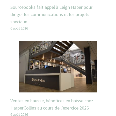
Sourcebooks fait appel à Leigh Haber pour
diriger les communications et les projets
spéciaux
6 août 2026
Ventes en hausse, bénéfices en baisse chez
HarperCollins au cours de l’exercice 2026
6 août 2026