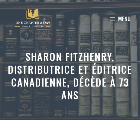
Aller
au
MENU
contenu
SHARON FITZHENRY,
DISTRIBUTRICE ET ÉDITRICE
CANADIENNE, DÉCÈDE À 73
ANS