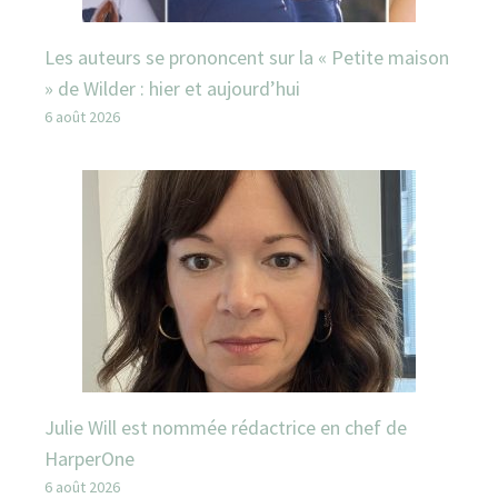
Les auteurs se prononcent sur la « Petite maison
» de Wilder : hier et aujourd’hui
6 août 2026
Julie Will est nommée rédactrice en chef de
HarperOne
6 août 2026