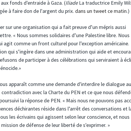
 aux fonds d'entraide à Gaza. (
Iliade
La traductrice Emily Wil
gée à faire don de l'argent du prix.
dans un tweet ce matin
.)
er sur une organisation qui a fait preuve d’un mépris aussi
 lettre. « Nous sommes solidaires d’une Palestine libre. Nous
ui agit comme un front culturel pour l’exception américaine.
ion qui s’ingère dans une administration qui aide et encoura
fusons de participer à des célébrations qui serviraient à écl
génocide.»
 nous apparaît comme une demande d'interdire le dialogue 
en contradiction avec la Charte du PEN et ce que nous défen
a poursuivi la réponse de PEN. « Mais nous ne pouvons pas ac
nces déchirantes réside dans l’arrêt des conversations et l
us les écrivains qui agissent selon leur conscience, et nous
mission de défense de leur liberté de s'exprimer. »