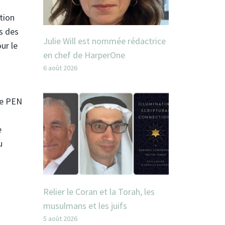
tion
s des
Julie Will est nommée rédactrice
ur le
en chef de HarperOne
6 août 2026
de PEN
e
u
Relier le Coran et la Torah, les
musulmans et les juifs
5 août 2026