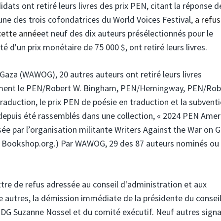
ats ont retiré leurs livres des prix PEN, citant la réponse d
l'une des trois cofondatrices du World Voices Festival,
a refus
cette année
et neuf des dix auteurs présélectionnés pour le
d'un prix monétaire de 75 000 $, ont retiré leurs livres.
 Gaza (WAWOG), 20 autres auteurs ont retiré leurs livres
amment le PEN/Robert W. Bingham, PEN/Hemingway, PEN/Robe
traduction, le prix PEN de poésie en traduction et la subvent
depuis été rassemblés dans une collection, « 2024 PEN Amer
sée par l’organisation militante Writers Against the War on 
de Bookshop.org.) Par WAWOG, 29 des 87 auteurs nominés ou
ettre de refus adressée au conseil d'administration et aux
 autres, la démission immédiate de la présidente du consei
PDG Suzanne Nossel et du comité exécutif. Neuf autres signa