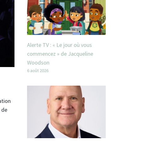
Alerte TV : « Le jour où vous
commencez » de Jacqueline
Woodson
6 août 2026
ation
e de