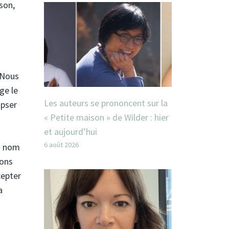
son,
 Nous
ge le
Les auteurs se prononcent sur la
ipser
« Petite maison » de Wilder : hier
et aujourd’hui
6 août 2026
au nom
dons
cepter
a