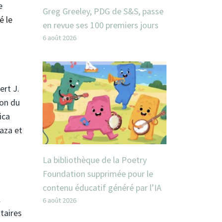
e
Greg Greeley, PDG de S&S, passe
é le
en revue ses 100 premiers jours
6 août 2026
rt J.
ion du
ica
Gaza et
La bibliothèque de la Poetry
Foundation supprimée pour le
contenu éducatif généré par l’IA
l
6 août 2026
taires