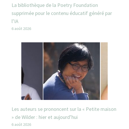
La bibliothèque de la Poetry Foundation
supprimée pour le contenu éducatif généré par
l’IA
6 août 2026
Les auteurs se prononcent sur la « Petite maison
» de Wilder : hier et aujourd’hui
6 août 2026