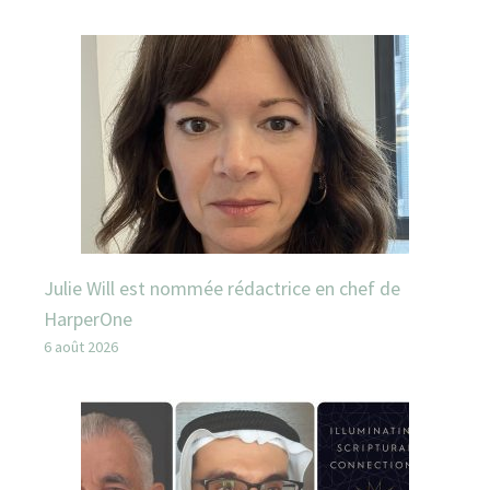
Julie Will est nommée rédactrice en chef de
HarperOne
6 août 2026