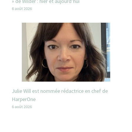
» de Wilder : hier et aujourd’hui
6 août 2026
Julie Will est nommée rédactrice en chef de
HarperOne
6 août 2026