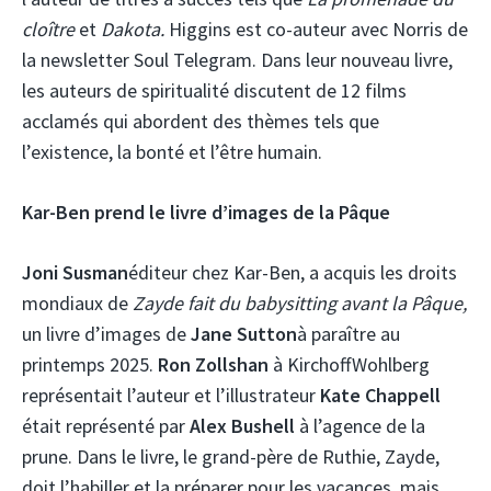
cloître
et
Dakota.
Higgins est co-auteur avec Norris de
la newsletter Soul Telegram. Dans leur nouveau livre,
les auteurs de spiritualité discutent de 12 films
acclamés qui abordent des thèmes tels que
l’existence, la bonté et l’être humain.
Kar-Ben prend le livre d’images de la Pâque
Joni Susman
éditeur chez Kar-Ben, a acquis les droits
mondiaux de
Zayde fait du babysitting avant la Pâque,
un livre d’images de
Jane Sutton
à paraître au
printemps 2025.
Ron Zollshan
à KirchoffWohlberg
représentait l’auteur et l’illustrateur
Kate Chappell
était représenté par
Alex Bushell
à l’agence de la
prune. Dans le livre, le grand-père de Ruthie, Zayde,
doit l’habiller et la préparer pour les vacances, mais