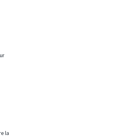
ur
e la