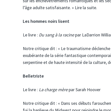
sur les enchevêtrements romantiques et les sec
l’âge adulte satisfaisante. » Lire la suite.
Les hommes noirs lisent
Le livre :
Du sang à la racine
par LaDarrion Willi
Notre critique dit :
« Le traumatisme déclenche 
exubérante de la série fantastique contemporai
serpentine et de haute intensité de la culture, de
Belletriste
Le livre :
La charge mère
par Sarah Hoover
Notre critique dit :
« Dans ses débuts farouchem
fui la banlieue du Midwest pour rejoindre le mon