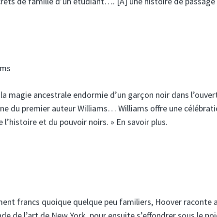
rets de famille d’un étudiant…. [A] une histoire de passage
ams
la magie ancestrale endormie d’un garçon noir dans l’ouver
ne du premier auteur Williams… Williams offre une célébrat
 l’histoire et du pouvoir noirs. » En savoir plus.
ent francs quoique quelque peu familiers, Hoover raconte a
de de l’art de New York, pour ensuite s’effondrer sous le po