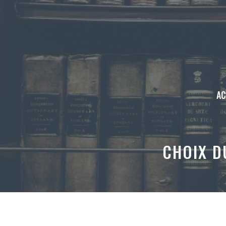
Aller
au
contenu
AC
CHOIX D