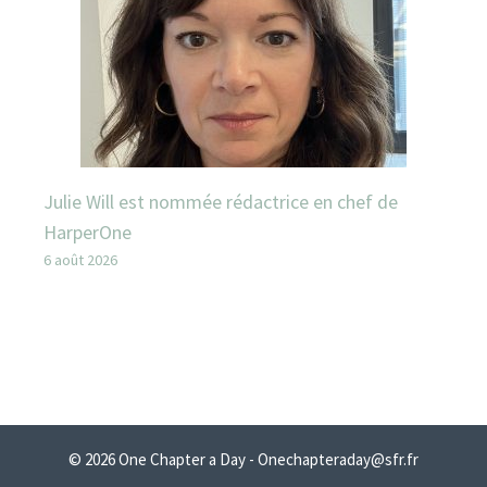
Julie Will est nommée rédactrice en chef de
HarperOne
6 août 2026
© 2026 One Chapter a Day - Onechapteraday@sfr.fr