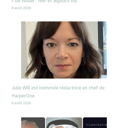
» de Wilder : hier et aujourd’hui
6 août 2026
Julie Will est nommée rédactrice en chef de
HarperOne
6 août 2026