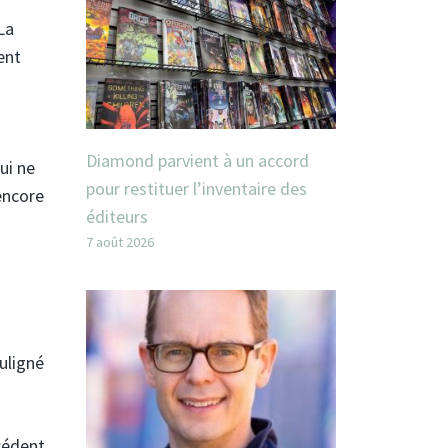
 La
ent
Diamond parvient à un accord
ui ne
pour restituer l’inventaire des
encore
éditeurs
7 août 2026
uligné
cédent