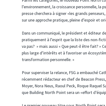
Parmi les catégories, le nouveau Point North couv
l’environnement, la croissance personnelle, la psy
presse cherchera à signer «les grands penseurs, l
sur une approche pratique, pleine d’espoir et ori
Dans un communiqué, le président et éditeur de 
pratiquement à l’esprit que la liste des non-fic
va pas? » mais aussi « Que peut-il être fait? »
plus large d’intérêts et à favoriser un écosystè
transformation personnelle. »
Pour superviser la relance, FSG a embauché Cath
récemment rédacteur en chef de Beacon Press, o
Moyer, Nora Neus, Raoul Peck, Roque Raquel Sa
que Building North Point sera un «effort d’équipe
Le premier nouveau titre sous North Point sera