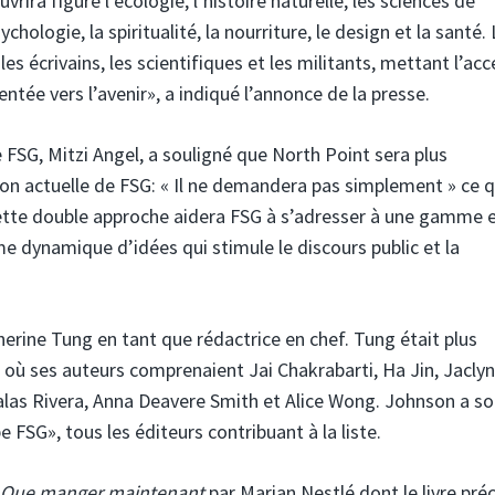
rira figure l’écologie, l’histoire naturelle, les sciences de
chologie, la spiritualité, la nourriture, le design et la santé.
es écrivains, les scientifiques et les militants, mettant l’acc
entée vers l’avenir», a indiqué l’annonce de la presse.
FSG, Mitzi Angel, a souligné que North Point sera plus
tion actuelle de FSG: « Il ne demandera pas simplement » ce q
 Cette double approche aidera FSG à s’adresser à une gamme 
me dynamique d’idées qui stimule le discours public et la
erine Tung en tant que rédactrice en chef. Tung était plus
ù ses auteurs comprenaient Jai Chakrabarti, Ha Jin, Jaclyn
las Rivera, Anna Deavere Smith et Alice Wong. Johnson a so
 FSG», tous les éditeurs contribuant à la liste.
Que manger maintenant
par Marian Nestlé dont le livre pré