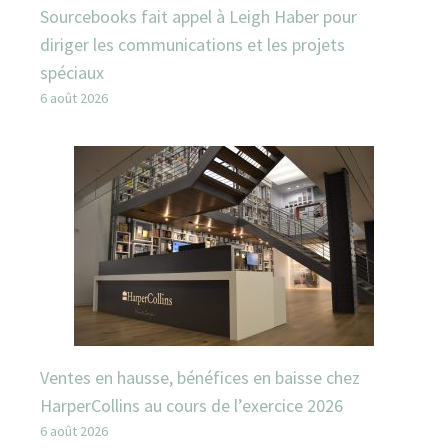
Sourcebooks fait appel à Leigh Haber pour
diriger les communications et les projets
spéciaux
6 août 2026
Ventes en hausse, bénéfices en baisse chez
HarperCollins au cours de l’exercice 2026
6 août 2026