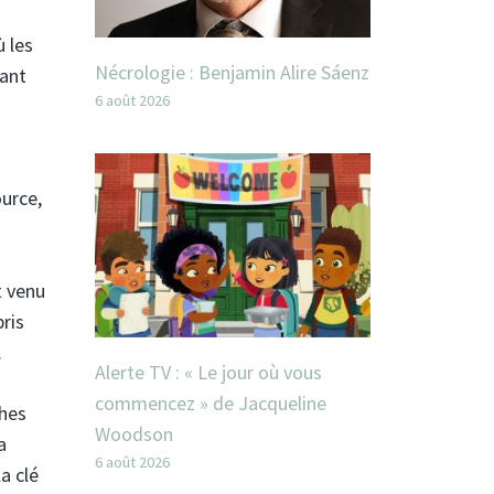
 les
Nécrologie : Benjamin Alire Sáenz
nant
6 août 2026
ource,
t venu
pris
.
Alerte TV : « Le jour où vous
commencez » de Jacqueline
ches
Woodson
a
6 août 2026
a clé