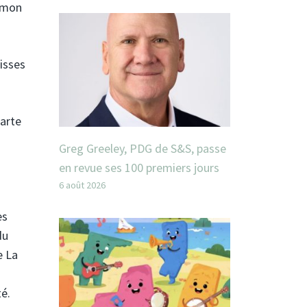
« mon
isses
carte
Greg Greeley, PDG de S&S, passe
en revue ses 100 premiers jours
6 août 2026
es
du
e La
é.