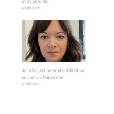
et aujourd’hui
6 août 2026
Julie Will est nommée rédactrice
en chef de HarperOne
6 août 2026