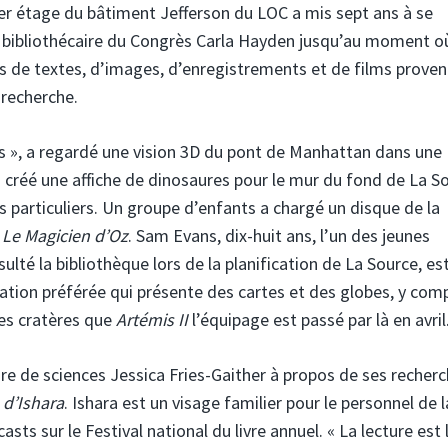
ier étage du bâtiment Jefferson du LOC a mis sept ans à se
ne bibliothécaire du Congrès Carla Hayden jusqu’au moment où
ns de textes, d’images, d’enregistrements et de films prove
 recherche.
ts », a regardé une vision 3D du pont de Manhattan dans une
 créé une affiche de dinosaures pour le mur du fond de La S
s particuliers. Un groupe d’enfants a chargé un disque de la
e
Le Magicien d’Oz
. Sam Evans, dix-huit ans, l’un des jeunes
ulté la bibliothèque lors de la planification de La Source, es
station préférée qui présente des cartes et des globes, y com
 les cratères que
Artémis II
l’équipage est passé par là en avril
ure de sciences Jessica Fries-Gaither à propos de ses recher
 d’Ishara
. Ishara est un visage familier pour le personnel de l
ts sur le Festival national du livre annuel. « La lecture est l