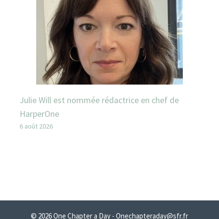
Julie Will est nommée rédactrice en chef de
HarperOne
6 août 2026
© 2026 One Chapter a Day - Onechapteraday@sfr.fr