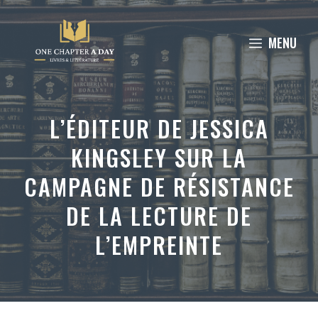
Aller
au
MENU
contenu
L’ÉDITEUR DE JESSICA
KINGSLEY SUR LA
CAMPAGNE DE RÉSISTANCE
DE LA LECTURE DE
L’EMPREINTE