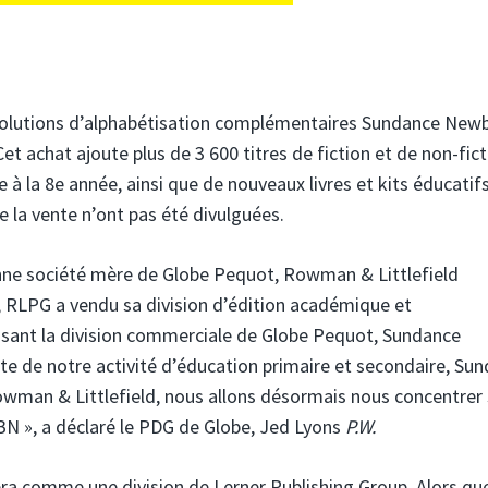
e solutions d’alphabétisation complémentaires Sundance New
t achat ajoute plus de 3 600 titres de fiction et de non-fict
 à la 8e année, ainsi que de nouveaux livres et kits éducatif
e la vente n’ont pas été divulguées.
nne société mère de Globe Pequot, Rowman & Littlefield
, RLPG a vendu sa division d’édition académique et
issant la division commerciale de Globe Pequot, Sundance
nte de notre activité d’éducation primaire et secondaire, Su
wman & Littlefield, nous allons désormais nous concentrer 
N », a déclaré le PDG de Globe, Jed Lyons
P.W.
a comme une division de Lerner Publishing Group. Alors que