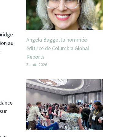
bridge
Angela Baggetta nommée
ion au
éditrice de Columbia Global
s
Reports
5 août 2026
ndance
sur
 le