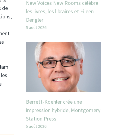
New Voices New Rooms célèbre
s de
les livres, les libraires et Eileen
tions,
Dengler
5 août 2026
ement
es
Adam
 les
e
Berrett-Koehler crée une
impression hybride, Montgomery
Station Press
5 août 2026