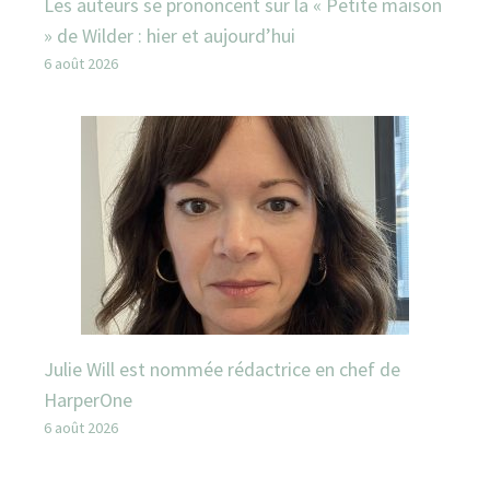
Les auteurs se prononcent sur la « Petite maison
» de Wilder : hier et aujourd’hui
6 août 2026
Julie Will est nommée rédactrice en chef de
HarperOne
6 août 2026