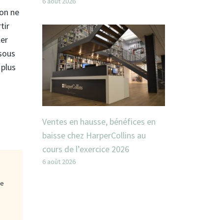
6 août 2026
ion ne
tir
ler
 sous
 plus
Ventes en hausse, bénéfices en
baisse chez HarperCollins au
cours de l’exercice 2026
6 août 2026
ge