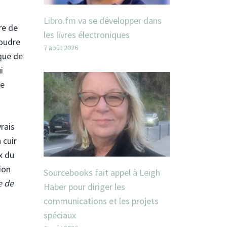
Libro.fm va se développer dans
re de
les livres électroniques
foudre
7 août 2026
 que de
i
le
rais
 cuir
x du
ion
Sourcebooks fait appel à Leigh
 de
Haber pour diriger les
communications et les projets
spéciaux