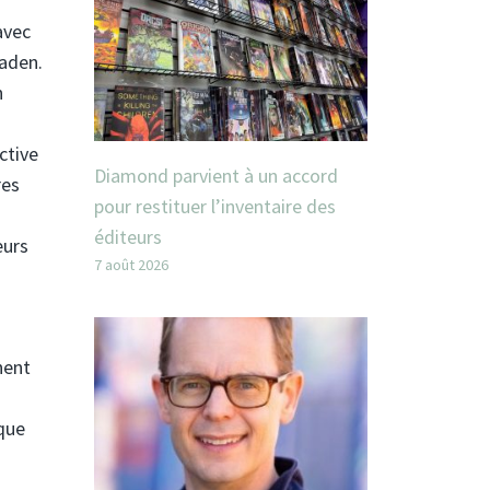
avec
Xaden.
n
ctive
Diamond parvient à un accord
res
pour restituer l’inventaire des
éditeurs
eurs
7 août 2026
nent
que