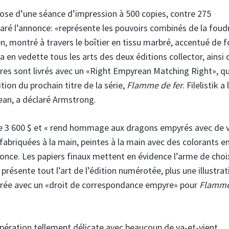
pose d’une séance d’impression à 500 copies, contre 275
éclaré l’annonce: «représente les pouvoirs combinés de la foud
 montré à travers le boîtier en tissu marbré, accentué de 
a en vedette tous les arts des deux éditions collector, ainsi
res sont livrés avec un «Right Empyrean Matching Right», qu
tion du prochain titre de la série,
Flamme de fer
. Filelistik a 
rean, a déclaré Armstrong.
 de 3 600 $ et « rend hommage aux dragons empyrés avec de v
n fabriquées à la main, peintes à la main avec des colorants en
nnonce. Les papiers finaux mettent en évidence l’arme de choi
 présente tout l’art de l’édition numérotée, plus une illustrat
ivrée avec un «droit de correspondance empyre» pour
Flamme
opération tellement délicate avec beaucoup de va-et-vient,