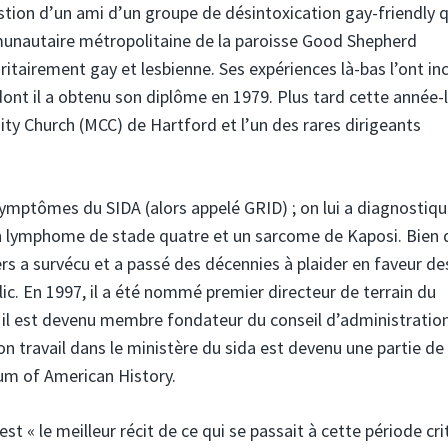
estion d’un ami d’un groupe de désintoxication gay-friendly 
unautaire métropolitaine de la paroisse Good Shepherd
airement gay et lesbienne. Ses expériences là-bas l’ont inc
nt il a obtenu son diplôme en 1979. Plus tard cette année-là
y Church (MCC) de Hartford et l’un des rares dirigeants
mptômes du SIDA (alors appelé GRID) ; on lui a diagnostiqu
un lymphome de stade quatre et un sarcome de Kaposi. Bien 
eters a survécu et a passé des décennies à plaider en faveur de
blic. En 1997, il a été nommé premier directeur de terrain du
 il est devenu membre fondateur du conseil d’administratio
n travail dans le ministère du sida est devenu une partie de 
um of American History.
est « le meilleur récit de ce qui se passait à cette période cri