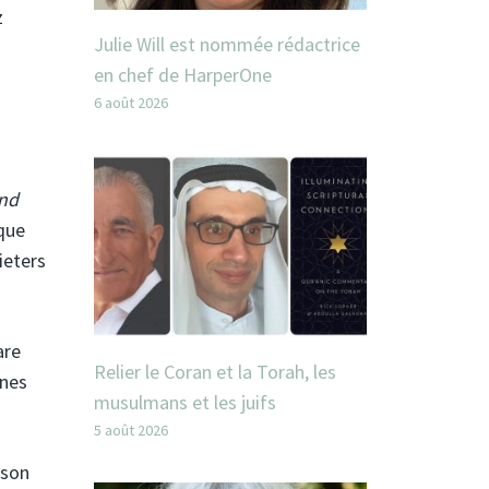
z
Julie Will est nommée rédactrice
en chef de HarperOne
6 août 2026
and
 que
ieters
are
Relier le Coran et la Torah, les
nnes
musulmans et les juifs
5 août 2026
 son