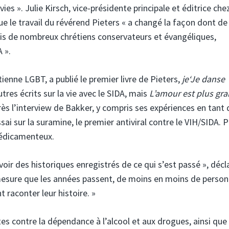
ies ». Julie Kirsch, vice-présidente principale et éditrice che
e le travail du révérend Pieters « a changé la façon dont de
s de nombreux chrétiens conservateurs et évangéliques,
 ».
ienne LGBT, a publié le premier livre de Pieters,
je
‘
Je danse
utres écrits sur la vie avec le SIDA, mais
L’amour est plus gr
rès l’interview de Bakker, y compris ses expériences en tant
ai sur la suramine, le premier antiviral contre le VIH/SIDA. P
 médicamenteux.
oir des historiques enregistrés de ce qui s’est passé », décl
mesure que les années passent, de moins en moins de perso
 raconter leur histoire. »
tes contre la dépendance à l’alcool et aux drogues, ainsi que