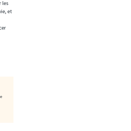
 les
ie, et
cer
ge