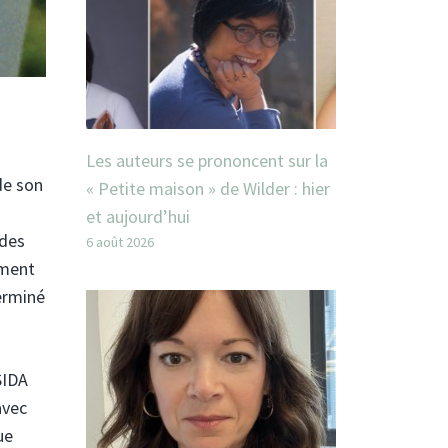
Les auteurs se prononcent sur la
de son
« Petite maison » de Wilder : hier
et aujourd’hui
 des
6 août 2026
oment
terminé
SIDA
avec
ue