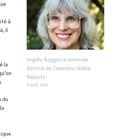
que
ité à
, il
Angela Baggetta nommée
é la
éditrice de Columbia Global
qu’on
Reports
s
5 août 2026
n du
la
tique